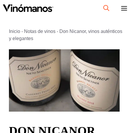
Saltar
al
contenido
Inicio
-
Notas de vinos
-
Don Nicanor, vinos auténticos
y elegantes
DON NICANOR,