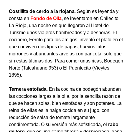
Costillita de cerdo a la riojana
. Según es leyenda y
consta en
Fondo de Olla
, se inventaron en Chilecito,
La Rioja, una noche en que llegaron al Hotel de
Turismo unos viajeros hambreados y a deshoras. El
cocinero, Ferrito para los amigos, inventó el plato en el
que conviven dos tipos de papas, huevos fritos,
morrones y abundantes arvejas con panceta, solo que
sin estas últimas dos. Para comer unas ricas, Bodegón
Norte (Talcahuano 953) o El Puentecito (Vieytes
1895).
Ternera estofada
. En la cocina de bodegón abundan
las cocciones largas a la olla, por la sencilla razón de
que se hacen solas, bien estofadas y son potentes. La
reina de ellas es la nalga cocida en su jugo, con
reducción de salsa de tomate largamente
condimentada. O su versión más sofisticada, el
rabo
de toro
, que es una carne fibrosa y despreciada, gana