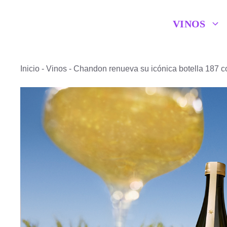
Saltar
VINOS
al
contenido
Inicio
-
Vinos
-
Chandon renueva su icónica botella 187 