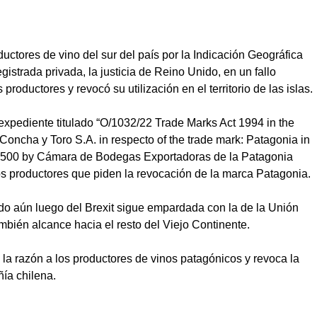
ductores de vino del sur del país por la Indicación Geográfica
trada privada, la justicia de Reino Unido, en un fallo
roductores y revocó su utilización en el territorio de las islas.
l expediente titulado “O/1032/22 Trade Marks Act 1994 in the
Concha y Toro S.A. in respecto of the trade mark: Patagonia in
504500 by Cámara de Bodegas Exportadoras de la Patagonia
los productores que piden la revocación de la marca Patagonia.
ido aún luego del Brexit sigue empardada con la de la Unión
mbién alcance hacia el resto del Viejo Continente.
da la razón a los productores de vinos patagónicos y revoca la
ñía chilena.