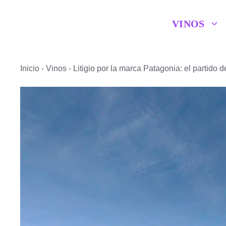
Saltar
VINOS
al
contenido
Inicio
-
Vinos
-
Litigio por la marca Patagonia: el partido 