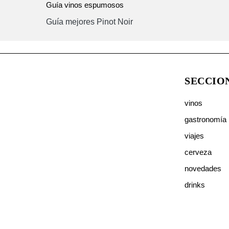
Guía vinos espumosos
Guía mejores Pinot Noir
SECCIO
vinos
gastronomía
viajes
cerveza
novedades
drinks