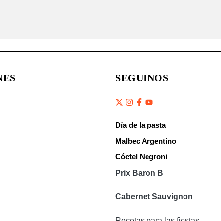
NES
SEGUINOS
Día de la pasta
Malbec Argentino
Cóctel Negroni
Prix Baron B
Cabernet Sauvignon
Recetas para las fiestas