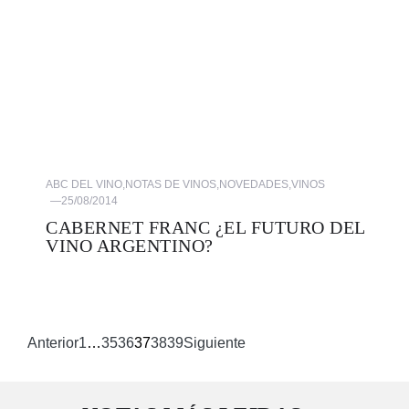
ABC DEL VINO
,
NOTAS DE VINOS
,
NOVEDADES
,
VINOS
—
25/08/2014
CABERNET FRANC ¿EL FUTURO DEL
VINO ARGENTINO?
Anterior
1
…
35
36
37
38
39
Siguiente