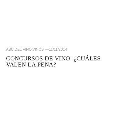
ABC DEL VINO
,
VINOS
—
11/11/2014
CONCURSOS DE VINO: ¿CUÁLES
VALEN LA PENA?