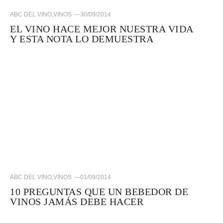
ABC DEL VINO
,
VINOS
—
30/09/2014
EL VINO HACE MEJOR NUESTRA VIDA
Y ESTA NOTA LO DEMUESTRA
ABC DEL VINO
,
VINOS
—
01/09/2014
10 PREGUNTAS QUE UN BEBEDOR DE
VINOS JAMÁS DEBE HACER