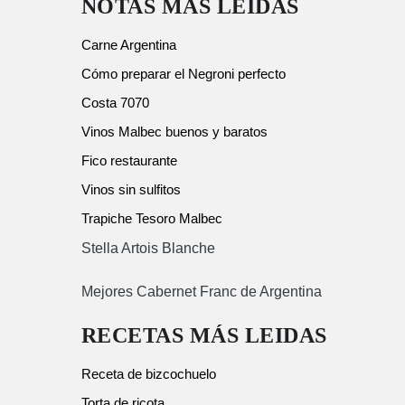
NOTAS MÁS LEIDAS
Carne Argentina
Cómo preparar el Negroni perfecto
Costa 7070
Vinos Malbec buenos y baratos
Fico restaurante
Vinos sin sulfitos
Trapiche Tesoro Malbec
Stella Artois Blanche
Mejores Cabernet Franc de Argentina
RECETAS MÁS LEIDAS
Receta de bizcochuelo
Torta de ricota