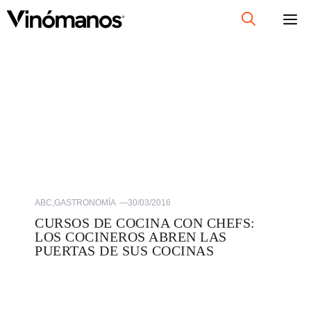
Saltar
al
contenido
ABC
,
GASTRONOMÍA
—
30/03/2016
CURSOS DE COCINA CON CHEFS:
LOS COCINEROS ABREN LAS
PUERTAS DE SUS COCINAS