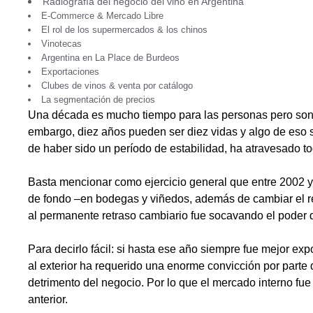
Radiografía del negocio del vino en Argentina
E-Commerce & Mercado Libre
El rol de los supermercados & los chinos
Vinotecas
Argentina en La Place de Burdeos
Exportaciones
Clubes de vinos & venta por catálogo
La segmentación de precios
Una década es mucho tiempo para las personas pero son 
embargo, diez años pueden ser diez vidas y algo de eso s
de haber sido un período de estabilidad, ha atravesado t
Basta mencionar como ejercicio general que entre 2002 
de fondo –en bodegas y viñedos, además de cambiar el re
al permanente retraso cambiario fue socavando el poder de
Para decirlo fácil: si hasta ese año siempre fue mejor ex
al exterior ha requerido una enorme convicción por parte 
detrimento del negocio. Por lo que el mercado interno fue
anterior.