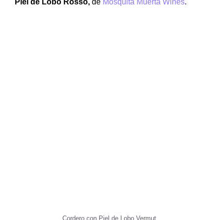
Piel de Lobo Rosso,
de
Mosquita Muerta Wines
.
Cordero con Piel de Lobo Vermut.