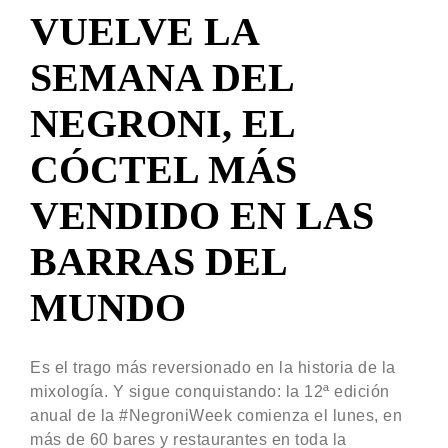
VUELVE LA
SEMANA DEL
NEGRONI, EL
CÓCTEL MÁS
VENDIDO EN LAS
BARRAS DEL
MUNDO
Es el trago más reversionado en la historia de la
mixología. Y sigue conquistando: la 12ª edición
anual de la #NegroniWeek comienza el lunes, en
más de 60 bares y restaurantes en toda la