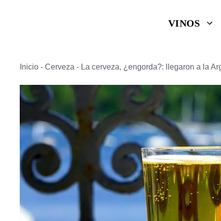
Saltar
VINOS
al
contenido
Inicio
-
Cerveza
-
La cerveza, ¿engorda?: llegaron a la Arg