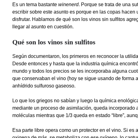
Es un tema bastante
winenerd
. Porque se trata de una sut
escribir sobre este asunto es porque en las copas hacen 
disfrutar. Hablamos de qué son los vinos sin sulfitos ag
llegar al asunto en cuestión.
Qué son los vinos sin sulfitos
Según documentaron, los primeros en reconocer la utilida
Desde entonces y hasta que la industria química encontró 
mundo y todos los precios se les incorporaba alguna cuot
que conservaban el vino (hoy se sigue usando de forma ar
anhídrido sulfuroso gaseoso.
Lo que los griegos no sabían y luego la química enológic
mediante un proceso de asimilación, queda incorporado al
moléculas mientras que 1/3 queda en estado “libre”, aunq
Esa parte libre opera como un protector en el vino. Si es a
oxigena de más, se metaboliza con ese oxígeno, lo captur