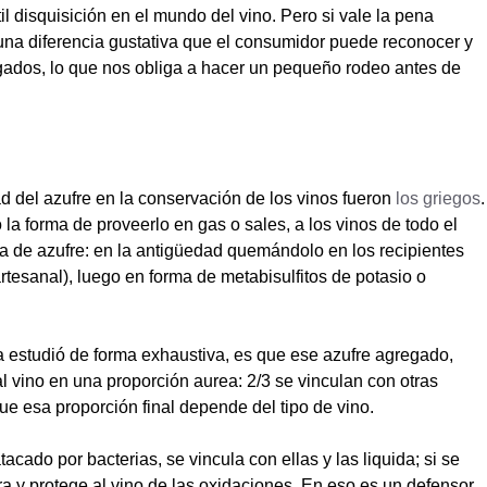
il disquisición en el mundo del vino. Pero si vale la pena
una diferencia gustativa que el consumidor puede reconocer y
regados, lo que nos obliga a hacer un pequeño rodeo antes de
d del azufre en la conservación de los vinos fueron
los griegos
.
la forma de proveerlo en gas o sales, a los vinos de todo el
a de azufre: en la antigüedad quemándolo en los recipientes
tesanal), luego en forma de metabisulfitos de potasio o
a estudió de forma exhaustiva, es que ese azufre agregado,
 vino en una proporción aurea: 2/3 se vinculan con otras
ue esa proporción final depende del tipo de vino.
tacado por bacterias, se vincula con ellas y las liquida; si se
a y protege al vino de las oxidaciones. En eso es un defensor