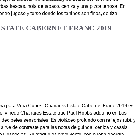
as frescas, hoja de tabaco, ceniza y una pizca terrosa. En
tro jugoso y terso donde los taninos son finos, de tiza.
ESTATE CABERNET FRANC 2019
bora para Viña Cobos, Chañares Estate Cabernet Franc 2019 es
e del viñedo Chañares Estate que Paul Hobbs adquirió en Los
 decibeles sensoriales. Es violáceo profundo con reflejos rubí, 
sirve de contraste para las notas de guinda, ceniza y cassis,
ro y especias. Su ataque es envolvente, con buena energía