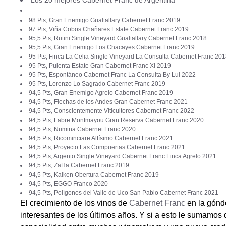
Los 20 mejores Cabernet Franc de Argentina
98 Pts, Gran Enemigo Gualtallary Cabernet Franc 2019
97 Pts, Viña Cobos Chañares Estate Cabernet Franc 2019
95,5 Pts, Rutini Single Vineyard Gualtallary Cabernet Franc 2018
95,5 Pts, Gran Enemigo Los Chacayes Cabernet Franc 2019
95 Pts, Finca La Celia Single Vineyard La Consulta Cabernet Franc 20
95 Pts, Pulenta Estate Gran Cabernet Franc XI 2019
95 Pts, Espontáneo Cabernet Franc La Consulta By Lui 2022
95 Pts, Lorenzo Lo Sagrado Cabernet Franc 2019
94,5 Pts, Gran Enemigo Agrelo Cabernet Franc 2019
94,5 Pts, Flechas de los Andes Gran Cabernet Franc 2021
94,5 Pts, Conscientemente Viticultores Cabernet Franc 2022
94,5 Pts, Fabre Montmayou Gran Reserva Cabernet Franc 2020
94,5 Pts, Numina Cabernet Franc 2020
94,5 Pts, Ricominciare Altísimo Cabernet Franc 2021
94,5 Pts, Proyecto Las Compuertas Cabernet Franc 2021
94,5 Pts, Argento Single Vineyard Cabernet Franc Finca Agrelo 2021
94,5 Pts, ZaHa Cabernet Franc 2019
94,5 Pts, Kaiken Obertura Cabernet Franc 2019
94,5 Pts, EGGO Franco 2020
94,5 Pts, Polígonos del Valle de Uco San Pablo Cabernet Franc 2021
El crecimiento de los vinos de
Cabernet Franc
en la gónd
interesantes de los últimos años. Y si a esto le sumamos 