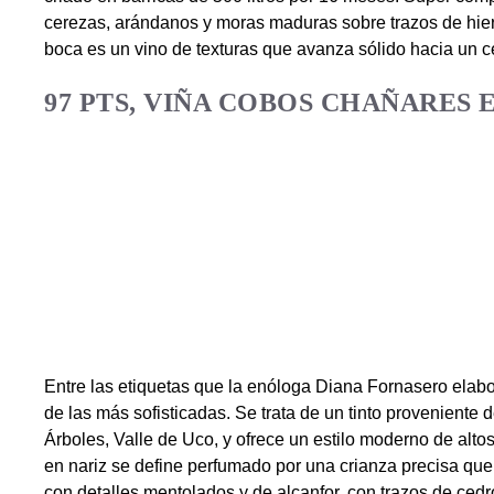
cerezas, arándanos y moras maduras sobre trazos de hierb
boca es un vino de texturas que avanza sólido hacia un cen
97 PTS, VIÑA COBOS CHAÑARES 
Entre las etiquetas que la enóloga Diana Fornasero ela
de las más sofisticadas. Se trata de un tinto provenient
Árboles, Valle de Uco, y ofrece un estilo moderno de altos
en nariz se define perfumado por una crianza precisa que 
con detalles mentolados y de alcanfor, con trazos de ced