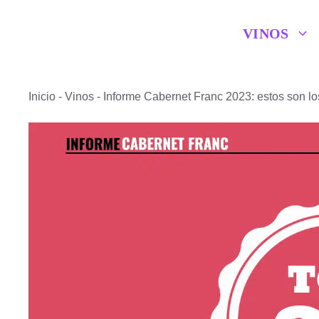
Saltar
VINOS
al
contenido
Inicio
-
Vinos
-
Informe Cabernet Franc 2023: estos son l