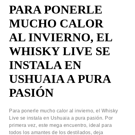
PARA PONERLE
MUCHO CALOR
AL INVIERNO, EL
WHISKY LIVE SE
INSTALA EN
USHUAIA A PURA
PASIÓN
Para ponerle mucho calor al invierno, el Whisky
Live se instala en Ushuaia a pura pasión. Por
primera vez, este mega encuentro, ideal para
todos los amantes de los destilados, deja