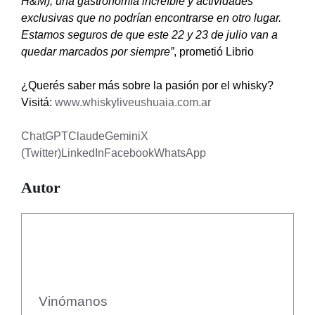
H&M), una gastronomía increíble y actividades
exclusivas que no podrían encontrarse en otro lugar.
Estamos seguros de que este 22 y 23 de julio van a
quedar marcados por siempre”
, prometió Librio
¿Querés saber más sobre la pasión por el whisky?
Visitá:
www.whiskyliveushuaia.com.ar
ChatGPT
Claude
Gemini
X
(Twitter)
LinkedIn
Facebook
WhatsApp
Autor
Vinómanos