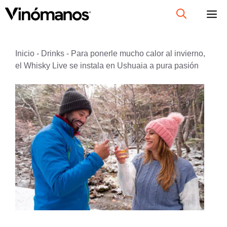
Saltar
al
contenido
Inicio
-
Drinks
-
Para ponerle mucho calor al invierno,
el Whisky Live se instala en Ushuaia a pura pasión