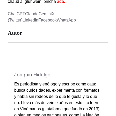
chaud al glühwein, pinchá
acá
.
ChatGPT
Claude
Gemini
X
(Twitter)
LinkedIn
Facebook
WhatsApp
Autor
Joaquin Hidalgo
Es periodista y enólogo y escribe como cata:
busca curiosidades, experimenta con formatos
y habla sin rodeos de lo que le gusta y lo que
no. Lleva más de veinte años en esto. Lo leen
en Vinómanos (plataforma que fundó en 2013)
o bien en medios nacionales, como La Nación