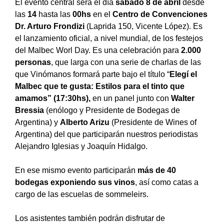
El evento central será el día
sábado 8 de abril
desde
las
14
hasta las
00hs
en el
Centro de Convenciones
Dr. Arturo Frondizi
(Laprida 150, Vicente López). Es
el lanzamiento oficial, a nivel mundial, de los festejos
del Malbec Worl Day. Es una celebración para
2.000
personas
, que larga con una serie de charlas de las
que Vinómanos formará parte bajo el título “
Elegí el
Malbec que te gusta: Estilos para el tinto que
amamos” (17:30hs),
en un panel junto con
Walter
Bressia
(enólogo y Presidente de Bodegas de
Argentina) y
Alberto Arizu
(Presidente de Wines of
Argentina) del que participarán nuestros periodistas
Alejandro Iglesias y Joaquín Hidalgo.
En ese mismo evento participarán
más de 40
bodegas exponiendo sus vinos
, así como catas a
cargo de las escuelas de sommeleirs.
Los asistentes también podrán disfrutar de