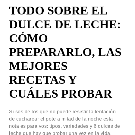
TODO SOBRE EL
DULCE DE LECHE:
CÓMO
PREPARARLO, LAS
MEJORES
RECETAS Y
CUÁLES PROBAR
Si sos de los que no puede resistir la tentación
de cucharear el pote a mitad de la noche esta
nota es para vos: tipos, variedades y 6 dulces de
leche que hay que probar una vez en la vida.