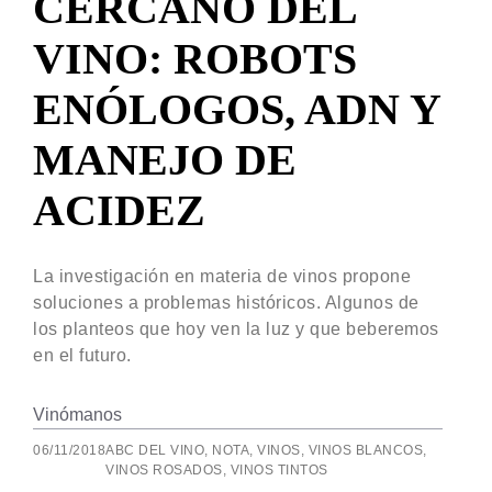
CERCANO DEL
VINO: ROBOTS
ENÓLOGOS, ADN Y
MANEJO DE
ACIDEZ
La investigación en materia de vinos propone
soluciones a problemas históricos. Algunos de
los planteos que hoy ven la luz y que beberemos
en el futuro.
Vinómanos
06/11/2018
ABC DEL VINO
,
NOTA
,
VINOS
,
VINOS BLANCOS
,
VINOS ROSADOS
,
VINOS TINTOS