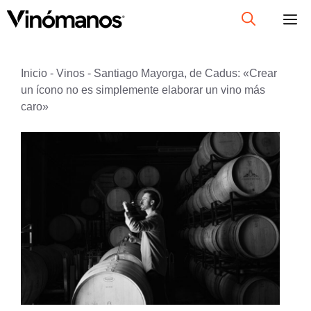
Saltar
al
contenido
Inicio
-
Vinos
-
Santiago Mayorga, de Cadus: «Crear
un ícono no es simplemente elaborar un vino más
caro»