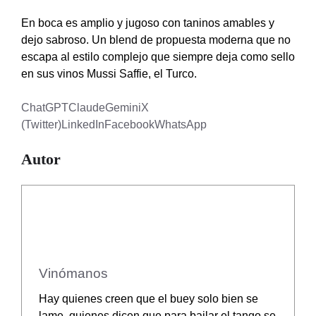
En boca es amplio y jugoso con taninos amables y
dejo sabroso. Un blend de propuesta moderna que no
escapa al estilo complejo que siempre deja como sello
en sus vinos Mussi Saffie, el Turco.
ChatGPT
Claude
Gemini
X
(Twitter)
LinkedIn
Facebook
WhatsApp
Autor
Vinómanos
Hay quienes creen que el buey solo bien se
lame, quienes dicen que para bailar el tango se