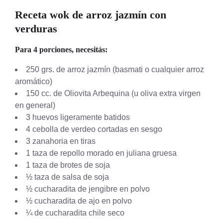
Receta wok de arroz jazmín con
verduras
Para 4 porciones, necesitás
:
250 grs. de arroz jazmín (basmati o cualquier arroz
aromático)
150 cc. de Oliovita Arbequina (u oliva extra virgen
en general)
3 huevos ligeramente batidos
4 cebolla de verdeo cortadas en sesgo
3 zanahoria en tiras
1 taza de repollo morado en juliana gruesa
1 taza de brotes de soja
½ taza de salsa de soja
½ cucharadita de jengibre en polvo
½ cucharadita de ajo en polvo
¼ de cucharadita chile seco