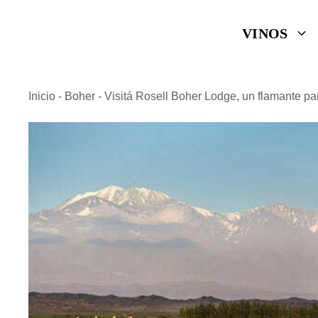
Saltar
VINOS
al
contenido
Inicio
-
Boher
-
Visitá Rosell Boher Lodge, un flamante pa