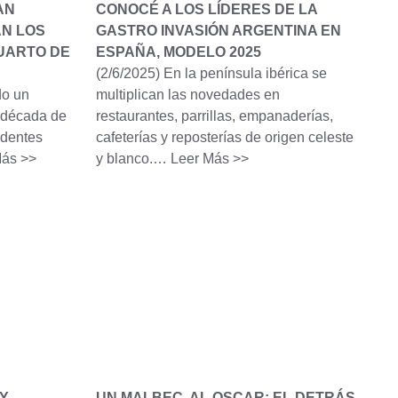
AN
CONOCÉ A LOS LÍDERES DE LA
N LOS
GASTRO INVASIÓN ARGENTINA EN
CUARTO DE
ESPAÑA, MODELO 2025
(2/6/2025)
En la península ibérica se
do un
multiplican las novedades en
a década de
restaurantes, parrillas, empanaderías,
ndentes
cafeterías y reposterías de origen celeste
Más >>
y blanco.…
Leer Más >>
KY
UN MALBEC, AL OSCAR: EL DETRÁS