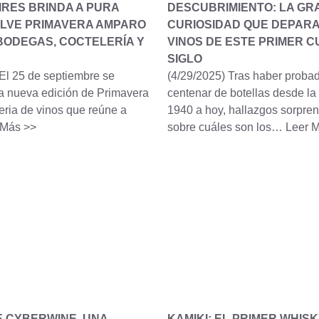
IRES BRINDA A PURA
DESCUBRIMIENTO: LA GR
ELVE PRIMAVERA AMPARO
CURIOSIDAD QUE DEPARA
BODEGAS, COCTELERÍA Y
VINOS DE ESTE PRIMER 
SIGLO
El 25 de septiembre se
(4/29/2025)
Tras haber proba
a nueva edición de Primavera
centenar de botellas desde l
eria de vinos que reúne a
1940 a hoy, hallazgos sorpre
 Más >>
sobre cuáles son los…
Leer 
 CYBERWINE, UNA
KAMIKI: EL PRIMER WHIS