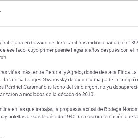
.
 trabajaba en trazado del ferrocarril trasandino cuando, en 1
 de ese lado, cuyo primer puente llegaría años después con el mi
ton.
as viñas más, entre Perdriel y Agrelo, donde destaca Finca La 
rick –la familia Langes-Swarovsky de quien forma parte la compr
cos Perdriel Caramañola, ícono del vino argentino ya desapareci
relanzaron a mediados de la década de 2010.
ina en las que trabajar, la propuesta actual de Bodega Norton o
y botellas desde la década 1940, una oscura tentación que val